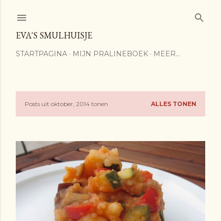
Doorgaan naar hoofdcontent
EVA'S SMULHUISJE
STARTPAGINA
MIJN PRALINEBOEK
MEER…
Posts uit oktober, 2014 tonen
ALLES TONEN
P
o
s
t
s